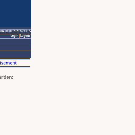
ime 08.08.2026 16:11:05
Login
Logout
artien: