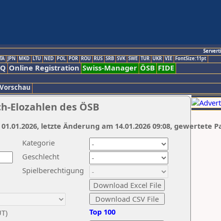
Servert
TA
JPN
MKD
LTU
NED
POL
POR
ROU
RUS
SRB
SVK
SWE
TUR
UKR
VIE
FontSize:11pt
AQ
Online Registration
Swiss-Manager
ÖSB
FIDE
 Vorschau
ch-Elozahlen des ÖSB
 01.01.2026, letzte Änderung am 14.01.2026 09:08, gewertete P
Kategorie
Geschlecht
Spielberechtigung
Top 100
UT)