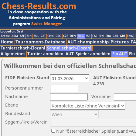
Logged on: Gast
Arabic
ARM
AZE
BIH
BUL
CAT
CHN
CRO
CZE
DEN
ENG
ESP
FAI
FIN
FRA
GER
GRE
INA
I
Home
Tournament-Database
AUT championship
Pictures
F
Turnierschach-Elozahl
Schnellschach-Elozahl
Allgemeines
Turnier anmelden: AUT
Spieler anmelden
Elo AUT
Elo
Willkommen bei den offiziellen Schnellscha
FIDE-Elolisten Stand
AUT-Elolisten Stand
4.233
Personennummer
Nachname
Vorname
Ebene
Bundesland
Spgem./Kreis/Verein
Nur "österreichische" Spieler (Land=A