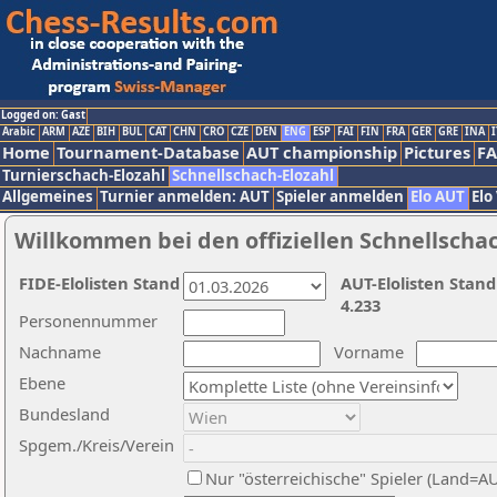
Logged on: Gast
Arabic
ARM
AZE
BIH
BUL
CAT
CHN
CRO
CZE
DEN
ENG
ESP
FAI
FIN
FRA
GER
GRE
INA
I
Home
Tournament-Database
AUT championship
Pictures
F
Turnierschach-Elozahl
Schnellschach-Elozahl
Allgemeines
Turnier anmelden: AUT
Spieler anmelden
Elo AUT
Elo
Willkommen bei den offiziellen Schnellscha
FIDE-Elolisten Stand
AUT-Elolisten Stand
4.233
Personennummer
Nachname
Vorname
Ebene
Bundesland
Spgem./Kreis/Verein
Nur "österreichische" Spieler (Land=A