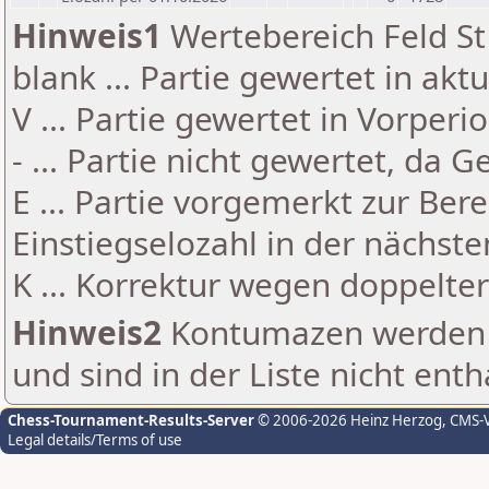
Hinweis1
Wertebereich Feld St 
blank ... Partie gewertet in akt
V ... Partie gewertet in Vorperi
- ... Partie nicht gewertet, da 
E ... Partie vorgemerkt zur Be
Einstiegselozahl in der nächst
K ... Korrektur wegen doppelt
Hinweis2
Kontumazen werden g
und sind in der Liste nicht enth
Chess-Tournament-Results-Server
© 2006-2026 Heinz Herzog
, CMS-
Legal details/Terms of use