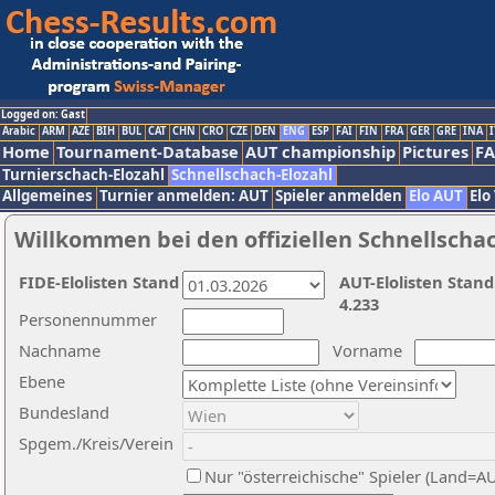
Logged on: Gast
Arabic
ARM
AZE
BIH
BUL
CAT
CHN
CRO
CZE
DEN
ENG
ESP
FAI
FIN
FRA
GER
GRE
INA
I
Home
Tournament-Database
AUT championship
Pictures
F
Turnierschach-Elozahl
Schnellschach-Elozahl
Allgemeines
Turnier anmelden: AUT
Spieler anmelden
Elo AUT
Elo
Willkommen bei den offiziellen Schnellscha
FIDE-Elolisten Stand
AUT-Elolisten Stand
4.233
Personennummer
Nachname
Vorname
Ebene
Bundesland
Spgem./Kreis/Verein
Nur "österreichische" Spieler (Land=A