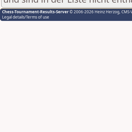
Chess-Tournament-Results-Server
© 2006-2026 Heinz Herzog
, CMS-
Legal details/Terms of use