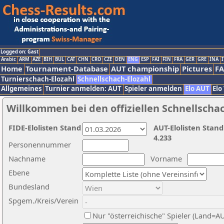
Logged on: Gast
Arabic
ARM
AZE
BIH
BUL
CAT
CHN
CRO
CZE
DEN
ENG
ESP
FAI
FIN
FRA
GER
GRE
INA
I
Home
Tournament-Database
AUT championship
Pictures
F
Turnierschach-Elozahl
Schnellschach-Elozahl
Allgemeines
Turnier anmelden: AUT
Spieler anmelden
Elo AUT
Elo
Willkommen bei den offiziellen Schnellscha
FIDE-Elolisten Stand
AUT-Elolisten Stand
4.233
Personennummer
Nachname
Vorname
Ebene
Bundesland
Spgem./Kreis/Verein
Nur "österreichische" Spieler (Land=A