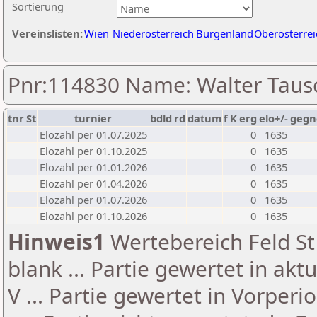
Sortierung
Vereinslisten:
Wien
Niederösterreich
Burgenland
Oberösterrei
Pnr:114830 Name: Walter Taus
tnr
St
turnier
bdld
rd
datum
f
K
erg
elo+/-
gegn
Elozahl per 01.07.2025
0
1635
Elozahl per 01.10.2025
0
1635
Elozahl per 01.01.2026
0
1635
Elozahl per 01.04.2026
0
1635
Elozahl per 01.07.2026
0
1635
Elozahl per 01.10.2026
0
1635
Hinweis1
Wertebereich Feld St 
blank ... Partie gewertet in akt
V ... Partie gewertet in Vorperi