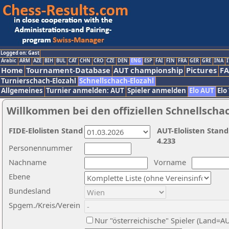
Logged on: Gast
Arabic
ARM
AZE
BIH
BUL
CAT
CHN
CRO
CZE
DEN
ENG
ESP
FAI
FIN
FRA
GER
GRE
INA
I
Home
Tournament-Database
AUT championship
Pictures
F
Turnierschach-Elozahl
Schnellschach-Elozahl
Allgemeines
Turnier anmelden: AUT
Spieler anmelden
Elo AUT
Elo
Willkommen bei den offiziellen Schnellscha
FIDE-Elolisten Stand
AUT-Elolisten Stand
4.233
Personennummer
Nachname
Vorname
Ebene
Bundesland
Spgem./Kreis/Verein
Nur "österreichische" Spieler (Land=A