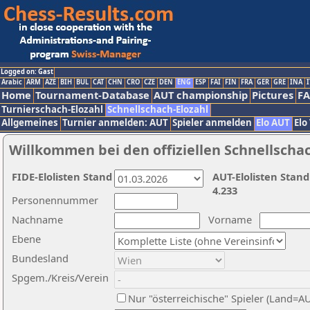
Logged on: Gast
Arabic
ARM
AZE
BIH
BUL
CAT
CHN
CRO
CZE
DEN
ENG
ESP
FAI
FIN
FRA
GER
GRE
INA
I
Home
Tournament-Database
AUT championship
Pictures
F
Turnierschach-Elozahl
Schnellschach-Elozahl
Allgemeines
Turnier anmelden: AUT
Spieler anmelden
Elo AUT
Elo
Willkommen bei den offiziellen Schnellscha
FIDE-Elolisten Stand
AUT-Elolisten Stand
4.233
Personennummer
Nachname
Vorname
Ebene
Bundesland
Spgem./Kreis/Verein
Nur "österreichische" Spieler (Land=A