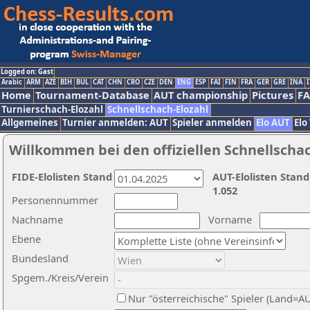
Logged on: Gast
Arabic
ARM
AZE
BIH
BUL
CAT
CHN
CRO
CZE
DEN
ENG
ESP
FAI
FIN
FRA
GER
GRE
INA
I
Home
Tournament-Database
AUT championship
Pictures
F
Turnierschach-Elozahl
Schnellschach-Elozahl
Allgemeines
Turnier anmelden: AUT
Spieler anmelden
Elo AUT
Elo
Willkommen bei den offiziellen Schnellscha
FIDE-Elolisten Stand
AUT-Elolisten Stand
1.052
Personennummer
Nachname
Vorname
Ebene
Bundesland
Spgem./Kreis/Verein
Nur "österreichische" Spieler (Land=A