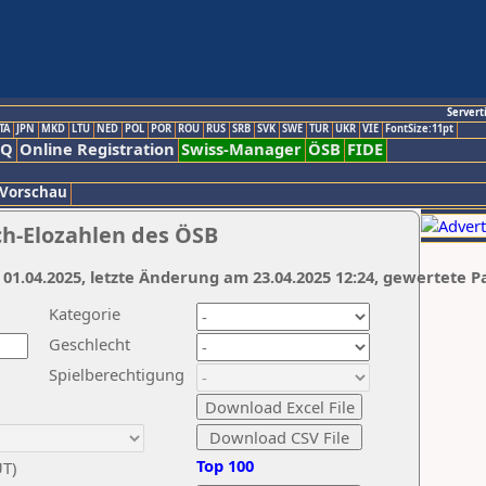
Servert
TA
JPN
MKD
LTU
NED
POL
POR
ROU
RUS
SRB
SVK
SWE
TUR
UKR
VIE
FontSize:11pt
AQ
Online Registration
Swiss-Manager
ÖSB
FIDE
 Vorschau
ch-Elozahlen des ÖSB
 01.04.2025, letzte Änderung am 23.04.2025 12:24, gewertete P
Kategorie
Geschlecht
Spielberechtigung
Top 100
UT)