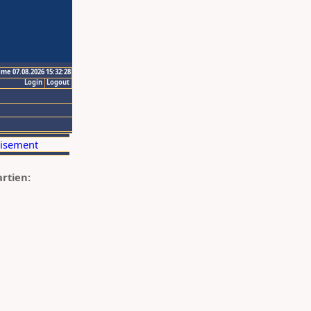
ime 07.08.2026 15:32:28
Login
Logout
artien: