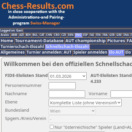
Logged on: Gast
Arabic
ARM
AZE
BIH
BUL
CAT
CHN
CRO
CZE
DEN
ENG
ESP
FAI
FIN
FRA
GER
GRE
INA
I
Home
Tournament-Database
AUT championship
Pictures
F
Turnierschach-Elozahl
Schnellschach-Elozahl
Allgemeines
Turnier anmelden: AUT
Spieler anmelden
Elo AUT
Elo
Willkommen bei den offiziellen Schnellscha
FIDE-Elolisten Stand
AUT-Elolisten Stand
4.233
Personennummer
Nachname
Vorname
Ebene
Bundesland
Spgem./Kreis/Verein
Nur "österreichische" Spieler (Land=A