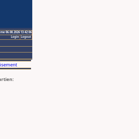
ime 06.08.2026 13:42:06
Login
Logout
artien: