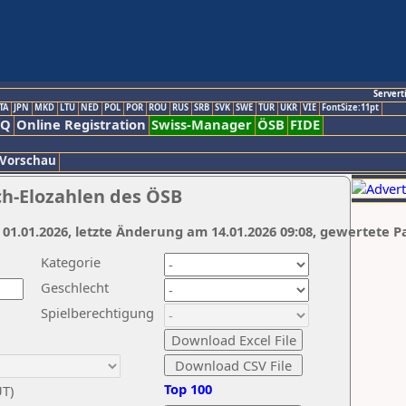
Servert
TA
JPN
MKD
LTU
NED
POL
POR
ROU
RUS
SRB
SVK
SWE
TUR
UKR
VIE
FontSize:11pt
AQ
Online Registration
Swiss-Manager
ÖSB
FIDE
 Vorschau
ch-Elozahlen des ÖSB
 01.01.2026, letzte Änderung am 14.01.2026 09:08, gewertete P
Kategorie
Geschlecht
Spielberechtigung
Top 100
UT)