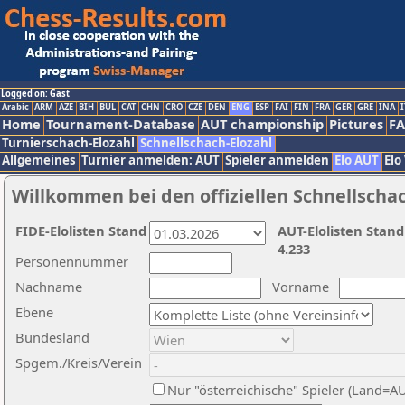
Logged on: Gast
Arabic
ARM
AZE
BIH
BUL
CAT
CHN
CRO
CZE
DEN
ENG
ESP
FAI
FIN
FRA
GER
GRE
INA
I
Home
Tournament-Database
AUT championship
Pictures
F
Turnierschach-Elozahl
Schnellschach-Elozahl
Allgemeines
Turnier anmelden: AUT
Spieler anmelden
Elo AUT
Elo
Willkommen bei den offiziellen Schnellscha
FIDE-Elolisten Stand
AUT-Elolisten Stand
4.233
Personennummer
Nachname
Vorname
Ebene
Bundesland
Spgem./Kreis/Verein
Nur "österreichische" Spieler (Land=A