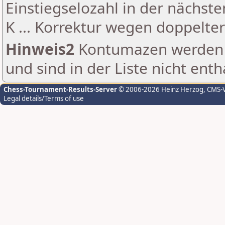
Einstiegselozahl in der nächst
K ... Korrektur wegen doppelt
Hinweis2
Kontumazen werden g
und sind in der Liste nicht enth
Chess-Tournament-Results-Server
© 2006-2026 Heinz Herzog
, CMS-
Legal details/Terms of use