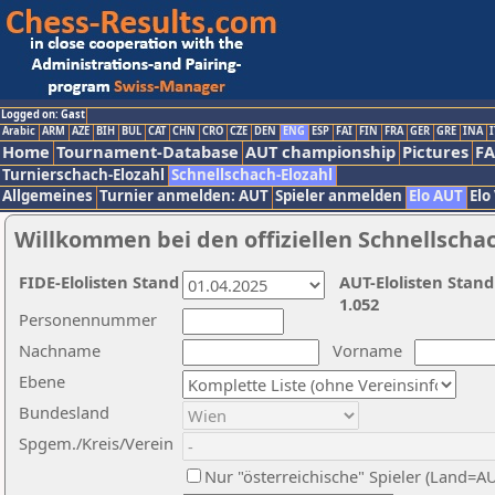
Logged on: Gast
Arabic
ARM
AZE
BIH
BUL
CAT
CHN
CRO
CZE
DEN
ENG
ESP
FAI
FIN
FRA
GER
GRE
INA
I
Home
Tournament-Database
AUT championship
Pictures
F
Turnierschach-Elozahl
Schnellschach-Elozahl
Allgemeines
Turnier anmelden: AUT
Spieler anmelden
Elo AUT
Elo
Willkommen bei den offiziellen Schnellscha
FIDE-Elolisten Stand
AUT-Elolisten Stand
1.052
Personennummer
Nachname
Vorname
Ebene
Bundesland
Spgem./Kreis/Verein
Nur "österreichische" Spieler (Land=A