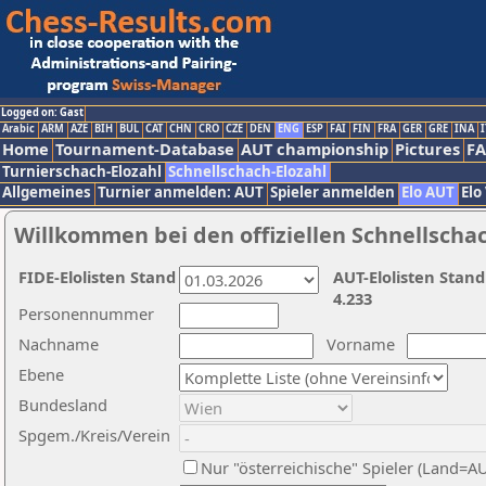
Logged on: Gast
Arabic
ARM
AZE
BIH
BUL
CAT
CHN
CRO
CZE
DEN
ENG
ESP
FAI
FIN
FRA
GER
GRE
INA
I
Home
Tournament-Database
AUT championship
Pictures
F
Turnierschach-Elozahl
Schnellschach-Elozahl
Allgemeines
Turnier anmelden: AUT
Spieler anmelden
Elo AUT
Elo
Willkommen bei den offiziellen Schnellscha
FIDE-Elolisten Stand
AUT-Elolisten Stand
4.233
Personennummer
Nachname
Vorname
Ebene
Bundesland
Spgem./Kreis/Verein
Nur "österreichische" Spieler (Land=A