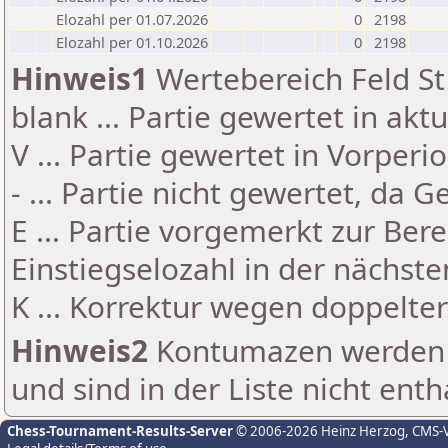
Elozahl per 01.07.2026
0
2198
Elozahl per 01.10.2026
0
2198
Hinweis1
Wertebereich Feld St 
blank ... Partie gewertet in akt
V ... Partie gewertet in Vorperi
- ... Partie nicht gewertet, da 
E ... Partie vorgemerkt zur Be
Einstiegselozahl in der nächst
K ... Korrektur wegen doppelt
Hinweis2
Kontumazen werden g
und sind in der Liste nicht enth
Chess-Tournament-Results-Server
© 2006-2026 Heinz Herzog
, CMS-