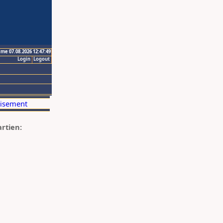
ime 07.08.2026 12:47:49
Login
Logout
artien: