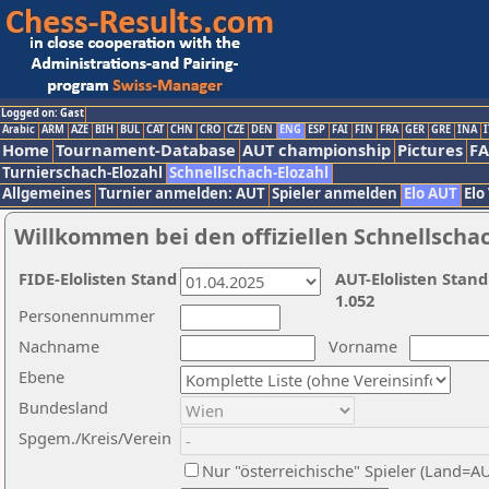
Logged on: Gast
Arabic
ARM
AZE
BIH
BUL
CAT
CHN
CRO
CZE
DEN
ENG
ESP
FAI
FIN
FRA
GER
GRE
INA
I
Home
Tournament-Database
AUT championship
Pictures
F
Turnierschach-Elozahl
Schnellschach-Elozahl
Allgemeines
Turnier anmelden: AUT
Spieler anmelden
Elo AUT
Elo
Willkommen bei den offiziellen Schnellscha
FIDE-Elolisten Stand
AUT-Elolisten Stand
1.052
Personennummer
Nachname
Vorname
Ebene
Bundesland
Spgem./Kreis/Verein
Nur "österreichische" Spieler (Land=A