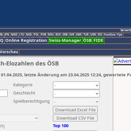
Servert
TA
JPN
MKD
LTU
NED
POL
POR
ROU
RUS
SRB
SVK
SWE
TUR
UKR
VIE
FontSize:11pt
AQ
Online Registration
Swiss-Manager
ÖSB
FIDE
 Vorschau
ch-Elozahlen des ÖSB
 01.04.2025, letzte Änderung am 23.04.2025 12:24, gewertete P
Kategorie
Geschlecht
Spielberechtigung
Top 100
UT)