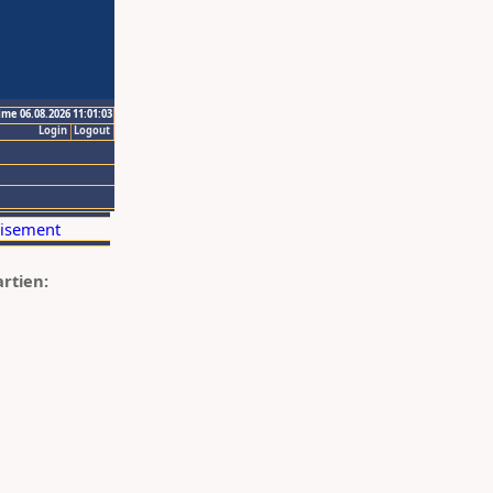
ime 06.08.2026 11:01:03
Login
Logout
artien: