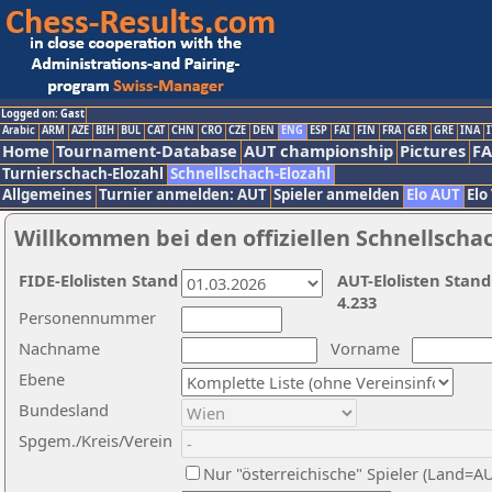
Logged on: Gast
Arabic
ARM
AZE
BIH
BUL
CAT
CHN
CRO
CZE
DEN
ENG
ESP
FAI
FIN
FRA
GER
GRE
INA
I
Home
Tournament-Database
AUT championship
Pictures
F
Turnierschach-Elozahl
Schnellschach-Elozahl
Allgemeines
Turnier anmelden: AUT
Spieler anmelden
Elo AUT
Elo
Willkommen bei den offiziellen Schnellscha
FIDE-Elolisten Stand
AUT-Elolisten Stand
4.233
Personennummer
Nachname
Vorname
Ebene
Bundesland
Spgem./Kreis/Verein
Nur "österreichische" Spieler (Land=A