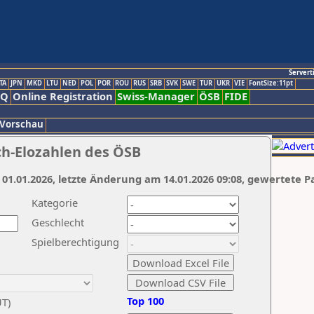
Servert
TA
JPN
MKD
LTU
NED
POL
POR
ROU
RUS
SRB
SVK
SWE
TUR
UKR
VIE
FontSize:11pt
AQ
Online Registration
Swiss-Manager
ÖSB
FIDE
 Vorschau
ch-Elozahlen des ÖSB
 01.01.2026, letzte Änderung am 14.01.2026 09:08, gewertete P
Kategorie
Geschlecht
Spielberechtigung
Top 100
UT)