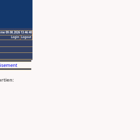
ime 09.08.2026 13:46:40
Login
Logout
artien: