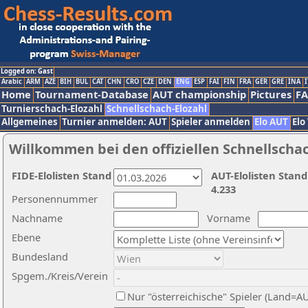
Logged on: Gast
Arabic
ARM
AZE
BIH
BUL
CAT
CHN
CRO
CZE
DEN
ENG
ESP
FAI
FIN
FRA
GER
GRE
INA
I
Home
Tournament-Database
AUT championship
Pictures
F
Turnierschach-Elozahl
Schnellschach-Elozahl
Allgemeines
Turnier anmelden: AUT
Spieler anmelden
Elo AUT
Elo
Willkommen bei den offiziellen Schnellscha
FIDE-Elolisten Stand
AUT-Elolisten Stand
4.233
Personennummer
Nachname
Vorname
Ebene
Bundesland
Spgem./Kreis/Verein
Nur "österreichische" Spieler (Land=A