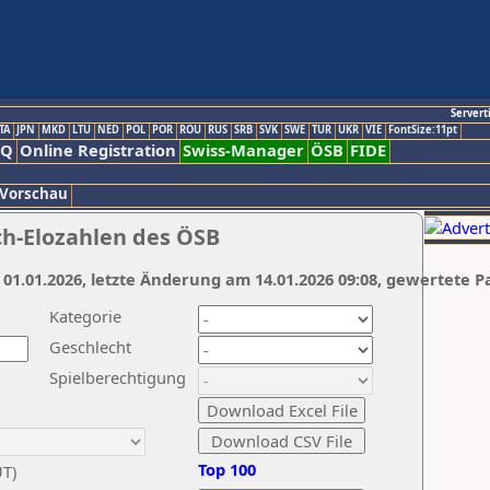
Servert
TA
JPN
MKD
LTU
NED
POL
POR
ROU
RUS
SRB
SVK
SWE
TUR
UKR
VIE
FontSize:11pt
AQ
Online Registration
Swiss-Manager
ÖSB
FIDE
 Vorschau
ch-Elozahlen des ÖSB
 01.01.2026, letzte Änderung am 14.01.2026 09:08, gewertete P
Kategorie
Geschlecht
Spielberechtigung
Top 100
UT)