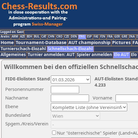
Logged on: Gast
Arabic
ARM
AZE
BIH
BUL
CAT
CHN
CRO
CZE
DEN
ENG
ESP
FAI
FIN
FRA
GER
GRE
INA
I
Home
Tournament-Database
AUT championship
Pictures
F
Turnierschach-Elozahl
Schnellschach-Elozahl
Allgemeines
Turnier anmelden: AUT
Spieler anmelden
Elo AUT
Elo
Willkommen bei den offiziellen Schnellscha
FIDE-Elolisten Stand
AUT-Elolisten Stand
4.233
Personennummer
Nachname
Vorname
Ebene
Bundesland
Spgem./Kreis/Verein
Nur "österreichische" Spieler (Land=A