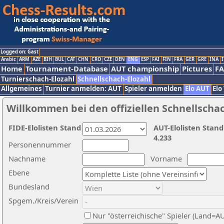
Logged on: Gast
Arabic
ARM
AZE
BIH
BUL
CAT
CHN
CRO
CZE
DEN
ENG
ESP
FAI
FIN
FRA
GER
GRE
INA
I
Home
Tournament-Database
AUT championship
Pictures
F
Turnierschach-Elozahl
Schnellschach-Elozahl
Allgemeines
Turnier anmelden: AUT
Spieler anmelden
Elo AUT
Elo
Willkommen bei den offiziellen Schnellscha
FIDE-Elolisten Stand
AUT-Elolisten Stand
4.233
Personennummer
Nachname
Vorname
Ebene
Bundesland
Spgem./Kreis/Verein
Nur "österreichische" Spieler (Land=A