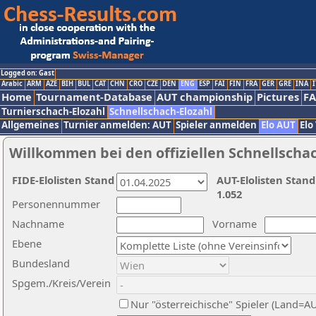
Logged on: Gast
Arabic
ARM
AZE
BIH
BUL
CAT
CHN
CRO
CZE
DEN
ENG
ESP
FAI
FIN
FRA
GER
GRE
INA
I
Home
Tournament-Database
AUT championship
Pictures
F
Turnierschach-Elozahl
Schnellschach-Elozahl
Allgemeines
Turnier anmelden: AUT
Spieler anmelden
Elo AUT
Elo
Willkommen bei den offiziellen Schnellscha
FIDE-Elolisten Stand
AUT-Elolisten Stand
1.052
Personennummer
Nachname
Vorname
Ebene
Bundesland
Spgem./Kreis/Verein
Nur "österreichische" Spieler (Land=A