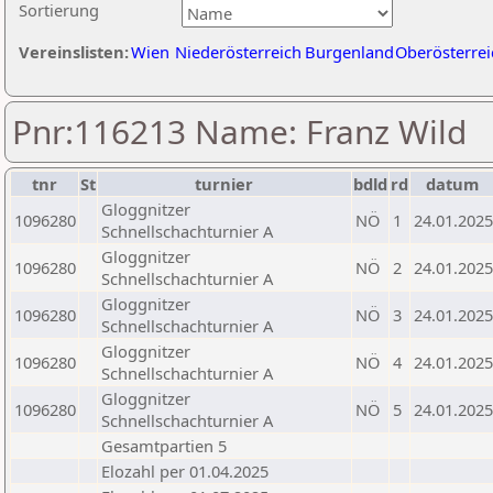
Sortierung
Vereinslisten:
Wien
Niederösterreich
Burgenland
Oberösterrei
Pnr:116213 Name: Franz Wild
tnr
St
turnier
bdld
rd
datum
Gloggnitzer
1096280
NÖ
1
24.01.2025
Schnellschachturnier A
Gloggnitzer
1096280
NÖ
2
24.01.2025
Schnellschachturnier A
Gloggnitzer
1096280
NÖ
3
24.01.2025
Schnellschachturnier A
Gloggnitzer
1096280
NÖ
4
24.01.2025
Schnellschachturnier A
Gloggnitzer
1096280
NÖ
5
24.01.2025
Schnellschachturnier A
Gesamtpartien 5
Elozahl per 01.04.2025