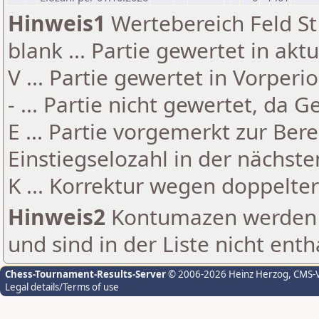
Hinweis1
Wertebereich Feld St 
blank ... Partie gewertet in akt
V ... Partie gewertet in Vorperi
- ... Partie nicht gewertet, da 
E ... Partie vorgemerkt zur Be
Einstiegselozahl in der nächst
K ... Korrektur wegen doppelt
Hinweis2
Kontumazen werden g
und sind in der Liste nicht enth
Chess-Tournament-Results-Server
© 2006-2026 Heinz Herzog
, CMS-
Legal details/Terms of use