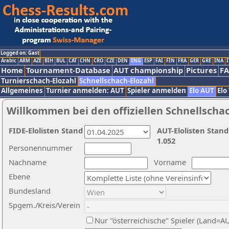
Logged on: Gast
Arabic
ARM
AZE
BIH
BUL
CAT
CHN
CRO
CZE
DEN
ENG
ESP
FAI
FIN
FRA
GER
GRE
INA
I
Home
Tournament-Database
AUT championship
Pictures
F
Turnierschach-Elozahl
Schnellschach-Elozahl
Allgemeines
Turnier anmelden: AUT
Spieler anmelden
Elo AUT
Elo
Willkommen bei den offiziellen Schnellscha
FIDE-Elolisten Stand
AUT-Elolisten Stand
1.052
Personennummer
Nachname
Vorname
Ebene
Bundesland
Spgem./Kreis/Verein
Nur "österreichische" Spieler (Land=A