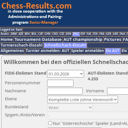
Logged on: Gast
Arabic
ARM
AZE
BIH
BUL
CAT
CHN
CRO
CZE
DEN
ENG
ESP
FAI
FIN
FRA
GER
GRE
INA
I
Home
Tournament-Database
AUT championship
Pictures
F
Turnierschach-Elozahl
Schnellschach-Elozahl
Allgemeines
Turnier anmelden: AUT
Spieler anmelden
Elo AUT
Elo
Willkommen bei den offiziellen Schnellscha
FIDE-Elolisten Stand
AUT-Elolisten Stand
4.233
Personennummer
Nachname
Vorname
Ebene
Bundesland
Spgem./Kreis/Verein
Nur "österreichische" Spieler (Land=A