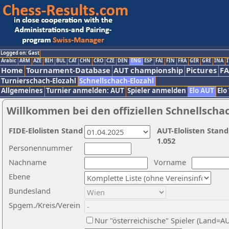
Logged on: Gast
Arabic
ARM
AZE
BIH
BUL
CAT
CHN
CRO
CZE
DEN
ENG
ESP
FAI
FIN
FRA
GER
GRE
INA
I
Home
Tournament-Database
AUT championship
Pictures
F
Turnierschach-Elozahl
Schnellschach-Elozahl
Allgemeines
Turnier anmelden: AUT
Spieler anmelden
Elo AUT
Elo
Willkommen bei den offiziellen Schnellscha
FIDE-Elolisten Stand
AUT-Elolisten Stand
1.052
Personennummer
Nachname
Vorname
Ebene
Bundesland
Spgem./Kreis/Verein
Nur "österreichische" Spieler (Land=A