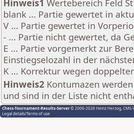
Hinweis1
Wertebereich Feld St 
blank ... Partie gewertet in akt
V ... Partie gewertet in Vorperi
- ... Partie nicht gewertet, da 
E ... Partie vorgemerkt zur Be
Einstiegselozahl in der nächst
K ... Korrektur wegen doppelt
Hinweis2
Kontumazen werden g
und sind in der Liste nicht enth
Chess-Tournament-Results-Server
© 2006-2026 Heinz Herzog
, CMS-
Legal details/Terms of use