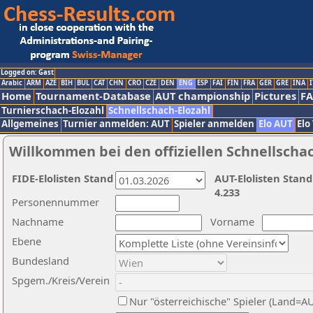
Logged on: Gast
Arabic
ARM
AZE
BIH
BUL
CAT
CHN
CRO
CZE
DEN
ENG
ESP
FAI
FIN
FRA
GER
GRE
INA
I
Home
Tournament-Database
AUT championship
Pictures
F
Turnierschach-Elozahl
Schnellschach-Elozahl
Allgemeines
Turnier anmelden: AUT
Spieler anmelden
Elo AUT
Elo
Willkommen bei den offiziellen Schnellscha
FIDE-Elolisten Stand
AUT-Elolisten Stand
4.233
Personennummer
Nachname
Vorname
Ebene
Bundesland
Spgem./Kreis/Verein
Nur "österreichische" Spieler (Land=A