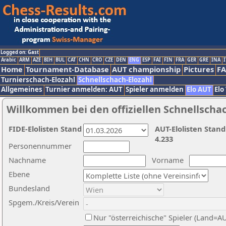
Logged on: Gast
Arabic
ARM
AZE
BIH
BUL
CAT
CHN
CRO
CZE
DEN
ENG
ESP
FAI
FIN
FRA
GER
GRE
INA
I
Home
Tournament-Database
AUT championship
Pictures
F
Turnierschach-Elozahl
Schnellschach-Elozahl
Allgemeines
Turnier anmelden: AUT
Spieler anmelden
Elo AUT
Elo
Willkommen bei den offiziellen Schnellscha
FIDE-Elolisten Stand
AUT-Elolisten Stand
4.233
Personennummer
Nachname
Vorname
Ebene
Bundesland
Spgem./Kreis/Verein
Nur "österreichische" Spieler (Land=A