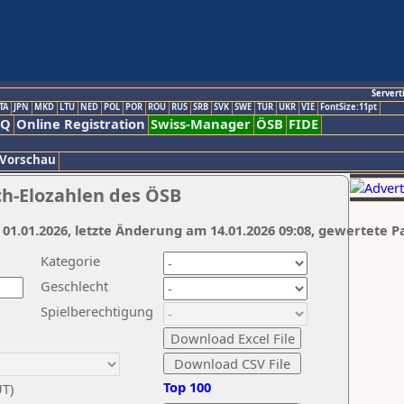
Servert
TA
JPN
MKD
LTU
NED
POL
POR
ROU
RUS
SRB
SVK
SWE
TUR
UKR
VIE
FontSize:11pt
AQ
Online Registration
Swiss-Manager
ÖSB
FIDE
 Vorschau
ch-Elozahlen des ÖSB
 01.01.2026, letzte Änderung am 14.01.2026 09:08, gewertete P
Kategorie
Geschlecht
Spielberechtigung
Top 100
UT)