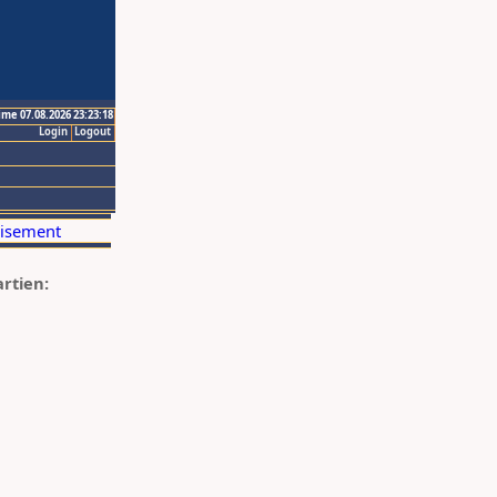
ime 07.08.2026 23:23:18
Login
Logout
artien: