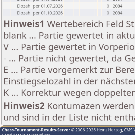
Elozahl per 01.07.2026
0
2084
Elozahl per 01.10.2026
0
2084
Hinweis1
Wertebereich Feld St 
blank ... Partie gewertet in akt
V ... Partie gewertet in Vorperi
- ... Partie nicht gewertet, da 
E ... Partie vorgemerkt zur Be
Einstiegselozahl in der nächst
K ... Korrektur wegen doppelt
Hinweis2
Kontumazen werden g
und sind in der Liste nicht enth
Chess-Tournament-Results-Server
© 2006-2026 Heinz Herzog
, CMS-