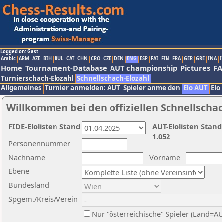
Logged on: Gast
Arabic
ARM
AZE
BIH
BUL
CAT
CHN
CRO
CZE
DEN
ENG
ESP
FAI
FIN
FRA
GER
GRE
INA
I
Home
Tournament-Database
AUT championship
Pictures
F
Turnierschach-Elozahl
Schnellschach-Elozahl
Allgemeines
Turnier anmelden: AUT
Spieler anmelden
Elo AUT
Elo
Willkommen bei den offiziellen Schnellscha
FIDE-Elolisten Stand
AUT-Elolisten Stand
1.052
Personennummer
Nachname
Vorname
Ebene
Bundesland
Spgem./Kreis/Verein
Nur "österreichische" Spieler (Land=A