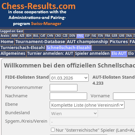
Logged on: Gast
Arabic
ARM
AZE
BIH
BUL
CAT
CHN
CRO
CZE
DEN
ENG
ESP
FAI
FIN
FRA
GER
GRE
INA
I
Home
Tournament-Database
AUT championship
Pictures
F
Turnierschach-Elozahl
Schnellschach-Elozahl
Allgemeines
Turnier anmelden: AUT
Spieler anmelden
Elo AUT
Elo
Willkommen bei den offiziellen Schnellscha
FIDE-Elolisten Stand
AUT-Elolisten Stand
4.233
Personennummer
Nachname
Vorname
Ebene
Bundesland
Spgem./Kreis/Verein
Nur "österreichische" Spieler (Land=A