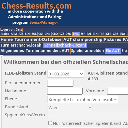
Logged on: Gast
Arabic
ARM
AZE
BIH
BUL
CAT
CHN
CRO
CZE
DEN
ENG
ESP
FAI
FIN
FRA
GER
GRE
INA
I
Home
Tournament-Database
AUT championship
Pictures
F
Turnierschach-Elozahl
Schnellschach-Elozahl
Allgemeines
Turnier anmelden: AUT
Spieler anmelden
Elo AUT
Elo
Willkommen bei den offiziellen Schnellscha
FIDE-Elolisten Stand
AUT-Elolisten Stand
4.233
Personennummer
Nachname
Vorname
Ebene
Bundesland
Spgem./Kreis/Verein
Nur "österreichische" Spieler (Land=A