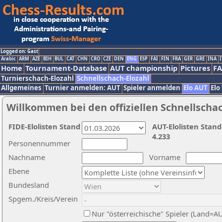
Logged on: Gast
Arabic
ARM
AZE
BIH
BUL
CAT
CHN
CRO
CZE
DEN
ENG
ESP
FAI
FIN
FRA
GER
GRE
INA
I
Home
Tournament-Database
AUT championship
Pictures
F
Turnierschach-Elozahl
Schnellschach-Elozahl
Allgemeines
Turnier anmelden: AUT
Spieler anmelden
Elo AUT
Elo
Willkommen bei den offiziellen Schnellscha
FIDE-Elolisten Stand
AUT-Elolisten Stand
4.233
Personennummer
Nachname
Vorname
Ebene
Bundesland
Spgem./Kreis/Verein
Nur "österreichische" Spieler (Land=A