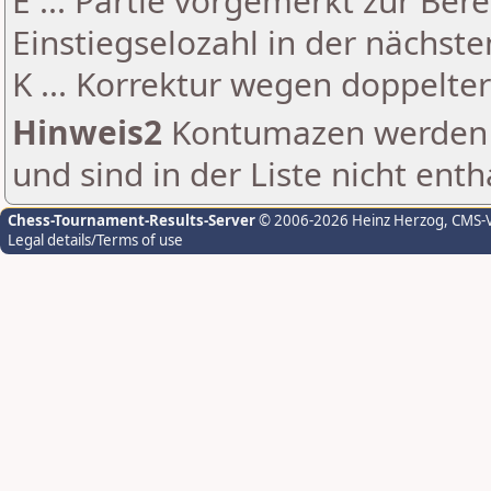
E ... Partie vorgemerkt zur Be
Einstiegselozahl in der nächst
K ... Korrektur wegen doppelt
Hinweis2
Kontumazen werden g
und sind in der Liste nicht enth
Chess-Tournament-Results-Server
© 2006-2026 Heinz Herzog
, CMS-
Legal details/Terms of use