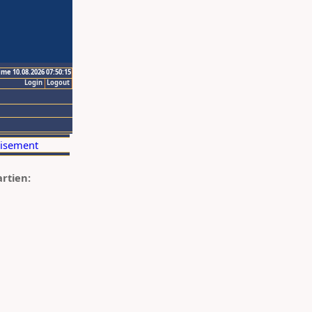
ime 10.08.2026 07:50:15
Login
Logout
artien: