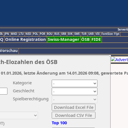
Servert
TA
JPN
MKD
LTU
NED
POL
POR
ROU
RUS
SRB
SVK
SWE
TUR
UKR
VIE
FontSize:11pt
AQ
Online Registration
Swiss-Manager
ÖSB
FIDE
 Vorschau
ch-Elozahlen des ÖSB
 01.01.2026, letzte Änderung am 14.01.2026 09:08, gewertete P
Kategorie
Geschlecht
Spielberechtigung
Top 100
UT)