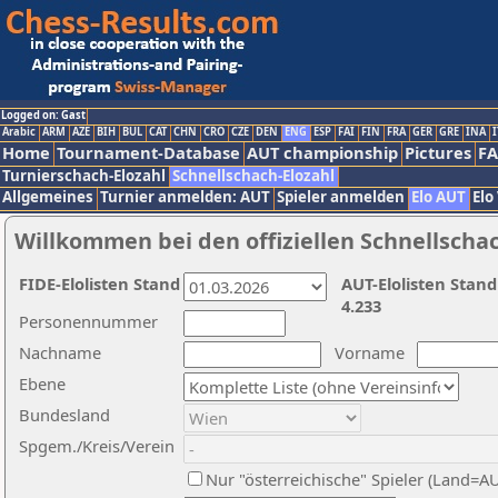
Logged on: Gast
Arabic
ARM
AZE
BIH
BUL
CAT
CHN
CRO
CZE
DEN
ENG
ESP
FAI
FIN
FRA
GER
GRE
INA
I
Home
Tournament-Database
AUT championship
Pictures
F
Turnierschach-Elozahl
Schnellschach-Elozahl
Allgemeines
Turnier anmelden: AUT
Spieler anmelden
Elo AUT
Elo
Willkommen bei den offiziellen Schnellscha
FIDE-Elolisten Stand
AUT-Elolisten Stand
4.233
Personennummer
Nachname
Vorname
Ebene
Bundesland
Spgem./Kreis/Verein
Nur "österreichische" Spieler (Land=A