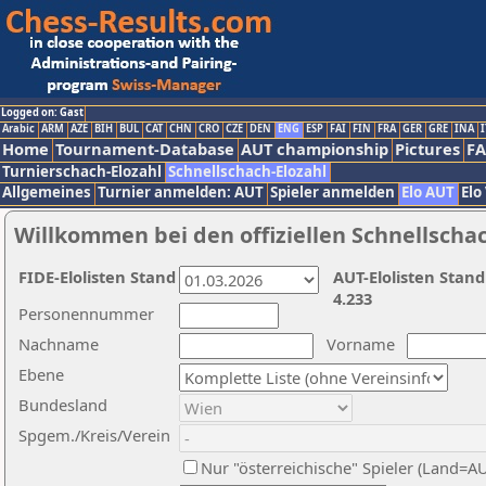
Logged on: Gast
Arabic
ARM
AZE
BIH
BUL
CAT
CHN
CRO
CZE
DEN
ENG
ESP
FAI
FIN
FRA
GER
GRE
INA
I
Home
Tournament-Database
AUT championship
Pictures
F
Turnierschach-Elozahl
Schnellschach-Elozahl
Allgemeines
Turnier anmelden: AUT
Spieler anmelden
Elo AUT
Elo
Willkommen bei den offiziellen Schnellscha
FIDE-Elolisten Stand
AUT-Elolisten Stand
4.233
Personennummer
Nachname
Vorname
Ebene
Bundesland
Spgem./Kreis/Verein
Nur "österreichische" Spieler (Land=A