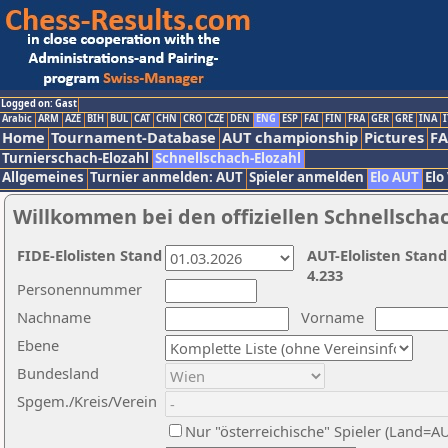
Logged on: Gast
Arabic
ARM
AZE
BIH
BUL
CAT
CHN
CRO
CZE
DEN
ENG
ESP
FAI
FIN
FRA
GER
GRE
INA
I
Home
Tournament-Database
AUT championship
Pictures
F
Turnierschach-Elozahl
Schnellschach-Elozahl
Allgemeines
Turnier anmelden: AUT
Spieler anmelden
Elo AUT
Elo
Willkommen bei den offiziellen Schnellscha
FIDE-Elolisten Stand
AUT-Elolisten Stand
4.233
Personennummer
Nachname
Vorname
Ebene
Bundesland
Spgem./Kreis/Verein
Nur "österreichische" Spieler (Land=A