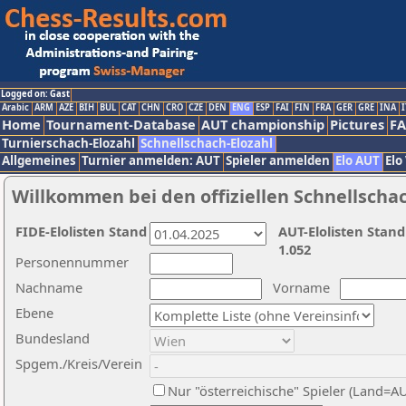
Logged on: Gast
Arabic
ARM
AZE
BIH
BUL
CAT
CHN
CRO
CZE
DEN
ENG
ESP
FAI
FIN
FRA
GER
GRE
INA
I
Home
Tournament-Database
AUT championship
Pictures
F
Turnierschach-Elozahl
Schnellschach-Elozahl
Allgemeines
Turnier anmelden: AUT
Spieler anmelden
Elo AUT
Elo
Willkommen bei den offiziellen Schnellscha
FIDE-Elolisten Stand
AUT-Elolisten Stand
1.052
Personennummer
Nachname
Vorname
Ebene
Bundesland
Spgem./Kreis/Verein
Nur "österreichische" Spieler (Land=A