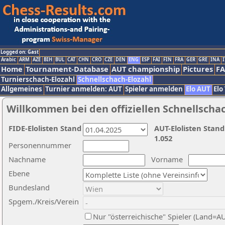
Logged on: Gast
Arabic
ARM
AZE
BIH
BUL
CAT
CHN
CRO
CZE
DEN
ENG
ESP
FAI
FIN
FRA
GER
GRE
INA
I
Home
Tournament-Database
AUT championship
Pictures
F
Turnierschach-Elozahl
Schnellschach-Elozahl
Allgemeines
Turnier anmelden: AUT
Spieler anmelden
Elo AUT
Elo
Willkommen bei den offiziellen Schnellscha
FIDE-Elolisten Stand
AUT-Elolisten Stand
1.052
Personennummer
Nachname
Vorname
Ebene
Bundesland
Spgem./Kreis/Verein
Nur "österreichische" Spieler (Land=A