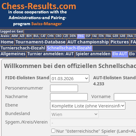
Logged on: Gast
Arabic
ARM
AZE
BIH
BUL
CAT
CHN
CRO
CZE
DEN
ENG
ESP
FAI
FIN
FRA
GER
GRE
INA
I
Home
Tournament-Database
AUT championship
Pictures
F
Turnierschach-Elozahl
Schnellschach-Elozahl
Allgemeines
Turnier anmelden: AUT
Spieler anmelden
Elo AUT
Elo
Willkommen bei den offiziellen Schnellscha
FIDE-Elolisten Stand
AUT-Elolisten Stand
4.233
Personennummer
Nachname
Vorname
Ebene
Bundesland
Spgem./Kreis/Verein
Nur "österreichische" Spieler (Land=A