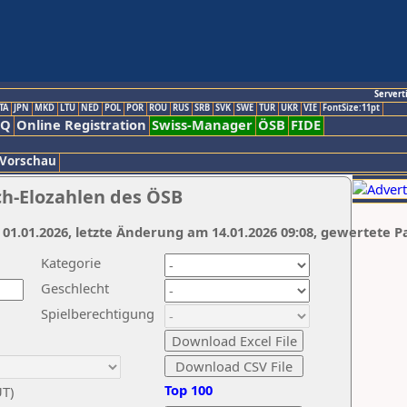
Servert
TA
JPN
MKD
LTU
NED
POL
POR
ROU
RUS
SRB
SVK
SWE
TUR
UKR
VIE
FontSize:11pt
AQ
Online Registration
Swiss-Manager
ÖSB
FIDE
 Vorschau
ch-Elozahlen des ÖSB
 01.01.2026, letzte Änderung am 14.01.2026 09:08, gewertete P
Kategorie
Geschlecht
Spielberechtigung
Top 100
UT)