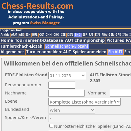
Logged on: Gast
Arabic
ARM
AZE
BIH
BUL
CAT
CHN
CRO
CZE
DEN
ENG
ESP
FAI
FIN
FRA
GER
GRE
INA
I
Home
Tournament-Database
AUT championship
Pictures
F
Turnierschach-Elozahl
Schnellschach-Elozahl
Allgemeines
Turnier anmelden: AUT
Spieler anmelden
Elo AUT
Elo
Willkommen bei den offiziellen Schnellscha
FIDE-Elolisten Stand
AUT-Elolisten Stand
2.303
Personennummer
Nachname
Vorname
Ebene
Bundesland
Spgem./Kreis/Verein
Nur "österreichische" Spieler (Land=A