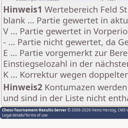
Hinweis1
Wertebereich Feld St 
blank ... Partie gewertet in akt
V ... Partie gewertet in Vorperi
- ... Partie nicht gewertet, da 
E ... Partie vorgemerkt zur Be
Einstiegselozahl in der nächst
K ... Korrektur wegen doppelt
Hinweis2
Kontumazen werden g
und sind in der Liste nicht enth
Chess-Tournament-Results-Server
© 2006-2026 Heinz Herzog
, CMS-
Legal details/Terms of use