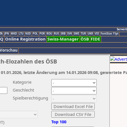
Servert
TA
JPN
MKD
LTU
NED
POL
POR
ROU
RUS
SRB
SVK
SWE
TUR
UKR
VIE
FontSize:11pt
AQ
Online Registration
Swiss-Manager
ÖSB
FIDE
 Vorschau
ch-Elozahlen des ÖSB
 01.01.2026, letzte Änderung am 14.01.2026 09:08, gewertete P
Kategorie
Geschlecht
Spielberechtigung
Top 100
UT)