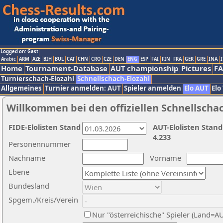
Logged on: Gast
Arabic
ARM
AZE
BIH
BUL
CAT
CHN
CRO
CZE
DEN
ENG
ESP
FAI
FIN
FRA
GER
GRE
INA
I
Home
Tournament-Database
AUT championship
Pictures
F
Turnierschach-Elozahl
Schnellschach-Elozahl
Allgemeines
Turnier anmelden: AUT
Spieler anmelden
Elo AUT
Elo
Willkommen bei den offiziellen Schnellscha
FIDE-Elolisten Stand
AUT-Elolisten Stand
4.233
Personennummer
Nachname
Vorname
Ebene
Bundesland
Spgem./Kreis/Verein
Nur "österreichische" Spieler (Land=A