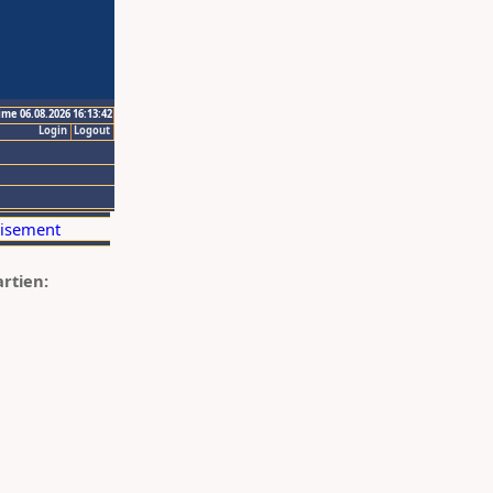
ime 06.08.2026 16:13:42
Login
Logout
artien: