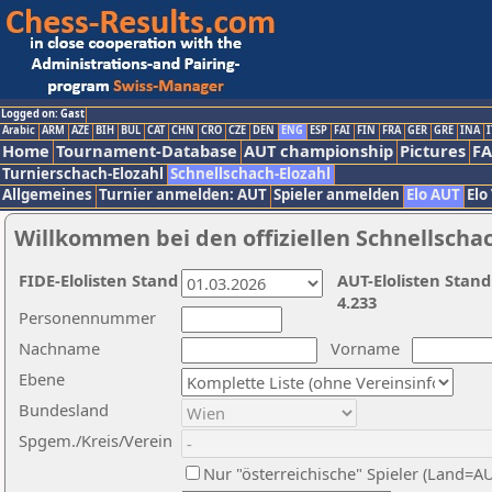
Logged on: Gast
Arabic
ARM
AZE
BIH
BUL
CAT
CHN
CRO
CZE
DEN
ENG
ESP
FAI
FIN
FRA
GER
GRE
INA
I
Home
Tournament-Database
AUT championship
Pictures
F
Turnierschach-Elozahl
Schnellschach-Elozahl
Allgemeines
Turnier anmelden: AUT
Spieler anmelden
Elo AUT
Elo
Willkommen bei den offiziellen Schnellscha
FIDE-Elolisten Stand
AUT-Elolisten Stand
4.233
Personennummer
Nachname
Vorname
Ebene
Bundesland
Spgem./Kreis/Verein
Nur "österreichische" Spieler (Land=A