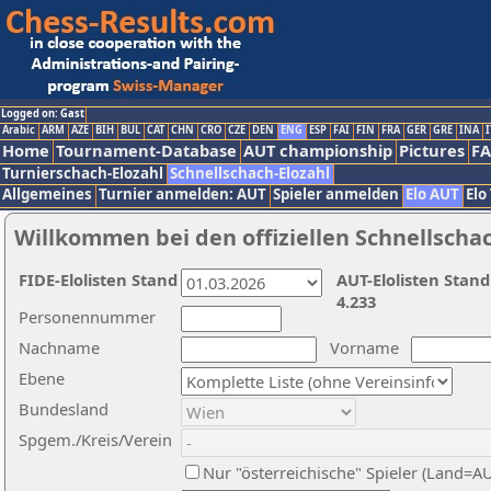
Logged on: Gast
Arabic
ARM
AZE
BIH
BUL
CAT
CHN
CRO
CZE
DEN
ENG
ESP
FAI
FIN
FRA
GER
GRE
INA
I
Home
Tournament-Database
AUT championship
Pictures
F
Turnierschach-Elozahl
Schnellschach-Elozahl
Allgemeines
Turnier anmelden: AUT
Spieler anmelden
Elo AUT
Elo
Willkommen bei den offiziellen Schnellscha
FIDE-Elolisten Stand
AUT-Elolisten Stand
4.233
Personennummer
Nachname
Vorname
Ebene
Bundesland
Spgem./Kreis/Verein
Nur "österreichische" Spieler (Land=A