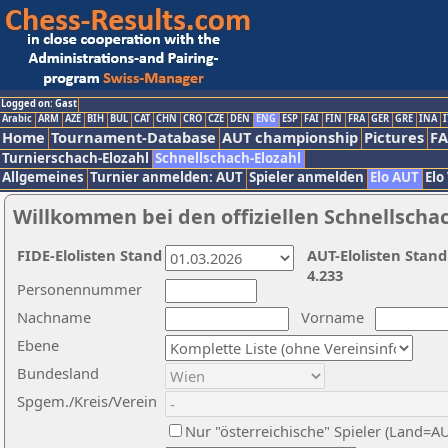
Logged on: Gast
Arabic
ARM
AZE
BIH
BUL
CAT
CHN
CRO
CZE
DEN
ENG
ESP
FAI
FIN
FRA
GER
GRE
INA
I
Home
Tournament-Database
AUT championship
Pictures
F
Turnierschach-Elozahl
Schnellschach-Elozahl
Allgemeines
Turnier anmelden: AUT
Spieler anmelden
Elo AUT
Elo
Willkommen bei den offiziellen Schnellscha
FIDE-Elolisten Stand
AUT-Elolisten Stand
4.233
Personennummer
Nachname
Vorname
Ebene
Bundesland
Spgem./Kreis/Verein
Nur "österreichische" Spieler (Land=A