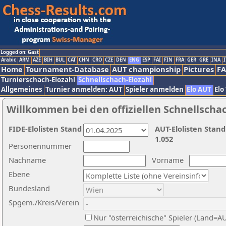
Logged on: Gast
Arabic
ARM
AZE
BIH
BUL
CAT
CHN
CRO
CZE
DEN
ENG
ESP
FAI
FIN
FRA
GER
GRE
INA
I
Home
Tournament-Database
AUT championship
Pictures
F
Turnierschach-Elozahl
Schnellschach-Elozahl
Allgemeines
Turnier anmelden: AUT
Spieler anmelden
Elo AUT
Elo
Willkommen bei den offiziellen Schnellscha
FIDE-Elolisten Stand
AUT-Elolisten Stand
1.052
Personennummer
Nachname
Vorname
Ebene
Bundesland
Spgem./Kreis/Verein
Nur "österreichische" Spieler (Land=A