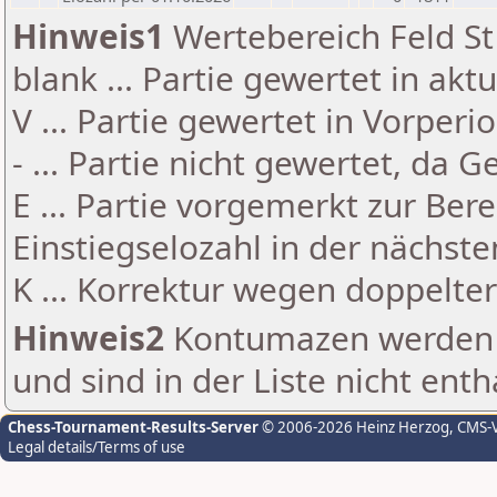
Hinweis1
Wertebereich Feld St 
blank ... Partie gewertet in akt
V ... Partie gewertet in Vorperi
- ... Partie nicht gewertet, da 
E ... Partie vorgemerkt zur Be
Einstiegselozahl in der nächst
K ... Korrektur wegen doppelt
Hinweis2
Kontumazen werden g
und sind in der Liste nicht enth
Chess-Tournament-Results-Server
© 2006-2026 Heinz Herzog
, CMS-
Legal details/Terms of use