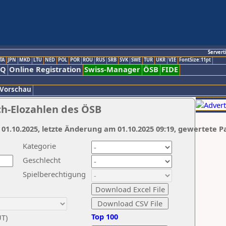
Servert
TA
JPN
MKD
LTU
NED
POL
POR
ROU
RUS
SRB
SVK
SWE
TUR
UKR
VIE
FontSize:11pt
AQ
Online Registration
Swiss-Manager
ÖSB
FIDE
 Vorschau
ch-Elozahlen des ÖSB
 01.10.2025, letzte Änderung am 01.10.2025 09:19, gewertete P
Kategorie
Geschlecht
Spielberechtigung
Top 100
UT)