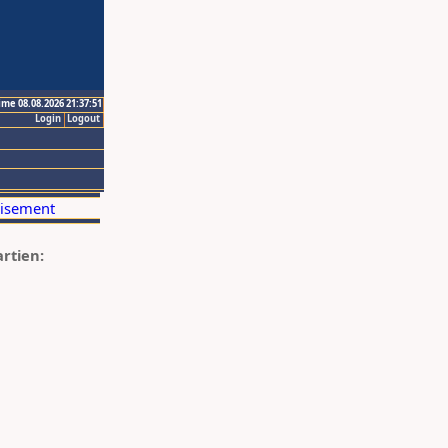
ime 08.08.2026 21:37:51
Login
Logout
artien: