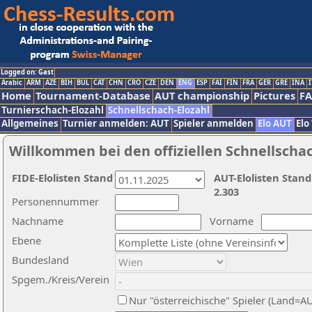
Logged on: Gast
Arabic
ARM
AZE
BIH
BUL
CAT
CHN
CRO
CZE
DEN
ENG
ESP
FAI
FIN
FRA
GER
GRE
INA
I
Home
Tournament-Database
AUT championship
Pictures
F
Turnierschach-Elozahl
Schnellschach-Elozahl
Allgemeines
Turnier anmelden: AUT
Spieler anmelden
Elo AUT
Elo
Willkommen bei den offiziellen Schnellscha
FIDE-Elolisten Stand
AUT-Elolisten Stand
2.303
Personennummer
Nachname
Vorname
Ebene
Bundesland
Spgem./Kreis/Verein
Nur "österreichische" Spieler (Land=A