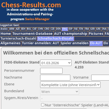
Logged on: Gast
Arabic
ARM
AZE
BIH
BUL
CAT
CHN
CRO
CZE
DEN
ENG
ESP
FAI
FIN
FRA
GER
GRE
INA
I
Home
Tournament-Database
AUT championship
Pictures
F
Turnierschach-Elozahl
Schnellschach-Elozahl
Allgemeines
Turnier anmelden: AUT
Spieler anmelden
Elo AUT
Elo
Willkommen bei den offiziellen Schnellscha
FIDE-Elolisten Stand
AUT-Elolisten Stand
4.233
Personennummer
Nachname
Vorname
Ebene
Bundesland
Spgem./Kreis/Verein
Nur "österreichische" Spieler (Land=A