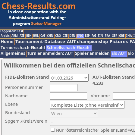
Logged on: Gast
Arabic
ARM
AZE
BIH
BUL
CAT
CHN
CRO
CZE
DEN
ENG
ESP
FAI
FIN
FRA
GER
GRE
INA
I
Home
Tournament-Database
AUT championship
Pictures
F
Turnierschach-Elozahl
Schnellschach-Elozahl
Allgemeines
Turnier anmelden: AUT
Spieler anmelden
Elo AUT
Elo
Willkommen bei den offiziellen Schnellscha
FIDE-Elolisten Stand
AUT-Elolisten Stand
4.233
Personennummer
Nachname
Vorname
Ebene
Bundesland
Spgem./Kreis/Verein
Nur "österreichische" Spieler (Land=A