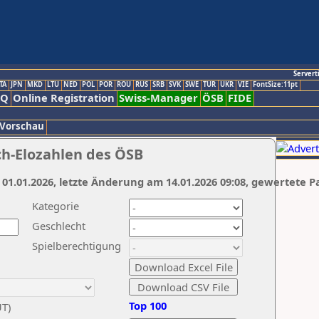
Servert
TA
JPN
MKD
LTU
NED
POL
POR
ROU
RUS
SRB
SVK
SWE
TUR
UKR
VIE
FontSize:11pt
AQ
Online Registration
Swiss-Manager
ÖSB
FIDE
 Vorschau
ch-Elozahlen des ÖSB
 01.01.2026, letzte Änderung am 14.01.2026 09:08, gewertete P
Kategorie
Geschlecht
Spielberechtigung
Top 100
UT)