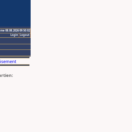
ime 08.08.2026 09:50:02
Login
Logout
artien: