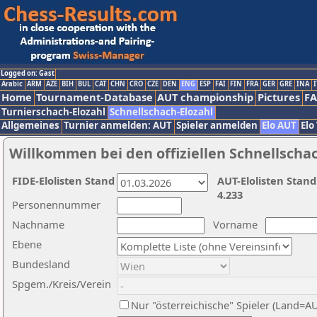
Logged on: Gast
Arabic
ARM
AZE
BIH
BUL
CAT
CHN
CRO
CZE
DEN
ENG
ESP
FAI
FIN
FRA
GER
GRE
INA
I
Home
Tournament-Database
AUT championship
Pictures
F
Turnierschach-Elozahl
Schnellschach-Elozahl
Allgemeines
Turnier anmelden: AUT
Spieler anmelden
Elo AUT
Elo
Willkommen bei den offiziellen Schnellscha
FIDE-Elolisten Stand
AUT-Elolisten Stand
4.233
Personennummer
Nachname
Vorname
Ebene
Bundesland
Spgem./Kreis/Verein
Nur "österreichische" Spieler (Land=A