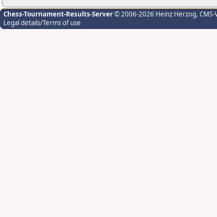
Chess-Tournament-Results-Server
© 2006-2026 Heinz Herzog
, CMS-
Legal details/Terms of use