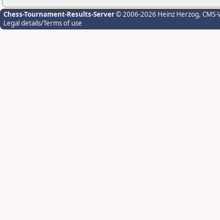
Chess-Tournament-Results-Server
© 2006-2026 Heinz Herzog
, CMS-
Legal details/Terms of use