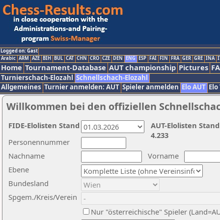
Logged on: Gast
Arabic
ARM
AZE
BIH
BUL
CAT
CHN
CRO
CZE
DEN
ENG
ESP
FAI
FIN
FRA
GER
GRE
INA
I
Home
Tournament-Database
AUT championship
Pictures
F
Turnierschach-Elozahl
Schnellschach-Elozahl
Allgemeines
Turnier anmelden: AUT
Spieler anmelden
Elo AUT
Elo
Willkommen bei den offiziellen Schnellscha
FIDE-Elolisten Stand
AUT-Elolisten Stand
4.233
Personennummer
Nachname
Vorname
Ebene
Bundesland
Spgem./Kreis/Verein
Nur "österreichische" Spieler (Land=A