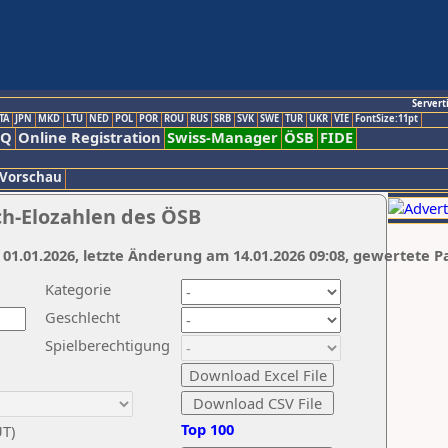
Servert
TA
JPN
MKD
LTU
NED
POL
POR
ROU
RUS
SRB
SVK
SWE
TUR
UKR
VIE
FontSize:11pt
AQ
Online Registration
Swiss-Manager
ÖSB
FIDE
 Vorschau
ch-Elozahlen des ÖSB
 01.01.2026, letzte Änderung am 14.01.2026 09:08, gewertete P
Kategorie
Geschlecht
Spielberechtigung
Top 100
UT)