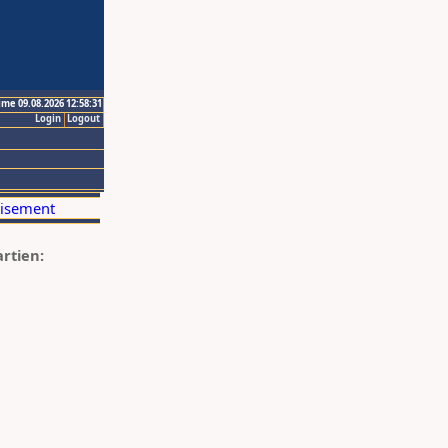
ime 09.08.2026 12:58:31
Login
Logout
artien: