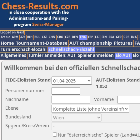
Logged on: Gast
Arabic
ARM
AZE
BIH
BUL
CAT
CHN
CRO
CZE
DEN
ENG
ESP
FAI
FIN
FRA
GER
GRE
INA
I
Home
Tournament-Database
AUT championship
Pictures
F
Turnierschach-Elozahl
Schnellschach-Elozahl
Allgemeines
Turnier anmelden: AUT
Spieler anmelden
Elo AUT
Elo
Willkommen bei den offiziellen Schnellscha
FIDE-Elolisten Stand
AUT-Elolisten Stand
1.052
Personennummer
Nachname
Vorname
Ebene
Bundesland
Spgem./Kreis/Verein
Nur "österreichische" Spieler (Land=A