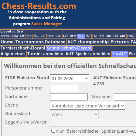
Logged on: Gast
Arabic
ARM
AZE
BIH
BUL
CAT
CHN
CRO
CZE
DEN
ENG
ESP
FAI
FIN
FRA
GER
GRE
INA
I
Home
Tournament-Database
AUT championship
Pictures
F
Turnierschach-Elozahl
Schnellschach-Elozahl
Allgemeines
Turnier anmelden: AUT
Spieler anmelden
Elo AUT
Elo
Willkommen bei den offiziellen Schnellscha
FIDE-Elolisten Stand
AUT-Elolisten Stand
4.233
Personennummer
Nachname
Vorname
Ebene
Bundesland
Spgem./Kreis/Verein
Nur "österreichische" Spieler (Land=A