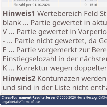
Elozahl per 01.10.2026
0
1516
Hinweis1
Wertebereich Feld St 
blank ... Partie gewertet in akt
V ... Partie gewertet in Vorperi
- ... Partie nicht gewertet, da 
E ... Partie vorgemerkt zur Be
Einstiegselozahl in der nächst
K ... Korrektur wegen doppelt
Hinweis2
Kontumazen werden g
und sind in der Liste nicht enth
Chess-Tournament-Results-Server
© 2006-2026 Heinz Herzog
, CMS-
Legal details/Terms of use