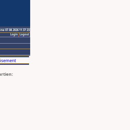
ime 07.08.2026 11:37:23
Login
Logout
artien: