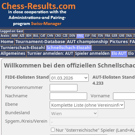
Logged on: Gast
Arabic
ARM
AZE
BIH
BUL
CAT
CHN
CRO
CZE
DEN
ENG
ESP
FAI
FIN
FRA
GER
GRE
INA
I
Home
Tournament-Database
AUT championship
Pictures
F
Turnierschach-Elozahl
Schnellschach-Elozahl
Allgemeines
Turnier anmelden: AUT
Spieler anmelden
Elo AUT
Elo
Willkommen bei den offiziellen Schnellscha
FIDE-Elolisten Stand
AUT-Elolisten Stand
4.233
Personennummer
Nachname
Vorname
Ebene
Bundesland
Spgem./Kreis/Verein
Nur "österreichische" Spieler (Land=A