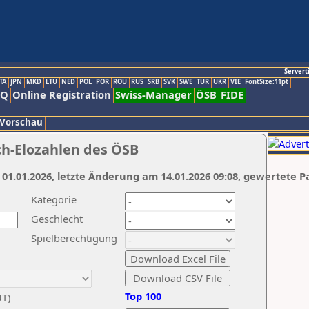
Servert
TA
JPN
MKD
LTU
NED
POL
POR
ROU
RUS
SRB
SVK
SWE
TUR
UKR
VIE
FontSize:11pt
AQ
Online Registration
Swiss-Manager
ÖSB
FIDE
 Vorschau
ch-Elozahlen des ÖSB
 01.01.2026, letzte Änderung am 14.01.2026 09:08, gewertete P
Kategorie
Geschlecht
Spielberechtigung
Top 100
UT)