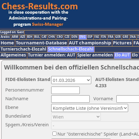
Logged on: Gast
Arabic
ARM
AZE
BIH
BUL
CAT
CHN
CRO
CZE
DEN
ENG
ESP
FAI
FIN
FRA
GER
GRE
INA
I
Home
Tournament-Database
AUT championship
Pictures
F
Turnierschach-Elozahl
Schnellschach-Elozahl
Allgemeines
Turnier anmelden: AUT
Spieler anmelden
Elo AUT
Elo
Willkommen bei den offiziellen Schnellscha
FIDE-Elolisten Stand
AUT-Elolisten Stand
4.233
Personennummer
Nachname
Vorname
Ebene
Bundesland
Spgem./Kreis/Verein
Nur "österreichische" Spieler (Land=A