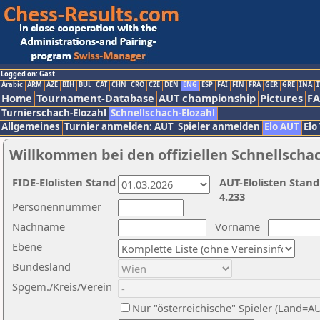
Logged on: Gast
Arabic
ARM
AZE
BIH
BUL
CAT
CHN
CRO
CZE
DEN
ENG
ESP
FAI
FIN
FRA
GER
GRE
INA
I
Home
Tournament-Database
AUT championship
Pictures
F
Turnierschach-Elozahl
Schnellschach-Elozahl
Allgemeines
Turnier anmelden: AUT
Spieler anmelden
Elo AUT
Elo
Willkommen bei den offiziellen Schnellscha
FIDE-Elolisten Stand
AUT-Elolisten Stand
4.233
Personennummer
Nachname
Vorname
Ebene
Bundesland
Spgem./Kreis/Verein
Nur "österreichische" Spieler (Land=A