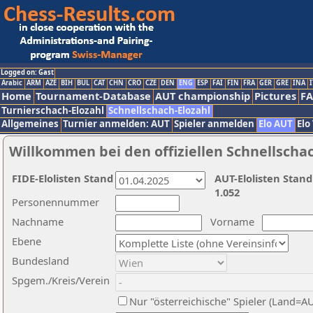
Logged on: Gast
Arabic
ARM
AZE
BIH
BUL
CAT
CHN
CRO
CZE
DEN
ENG
ESP
FAI
FIN
FRA
GER
GRE
INA
I
Home
Tournament-Database
AUT championship
Pictures
F
Turnierschach-Elozahl
Schnellschach-Elozahl
Allgemeines
Turnier anmelden: AUT
Spieler anmelden
Elo AUT
Elo
Willkommen bei den offiziellen Schnellscha
FIDE-Elolisten Stand
AUT-Elolisten Stand
1.052
Personennummer
Nachname
Vorname
Ebene
Bundesland
Spgem./Kreis/Verein
Nur "österreichische" Spieler (Land=A